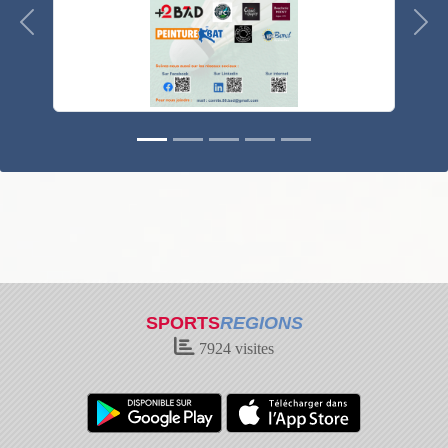
Précedent
Suiv
SPORTS
REGIONS
7924
visites