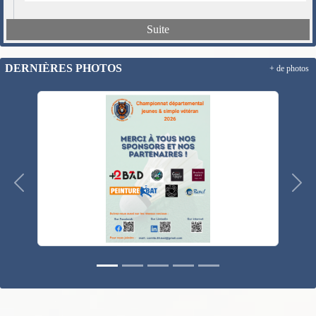
Suite
DERNIÈRES PHOTOS
+ de photos
Précedent
Suiv