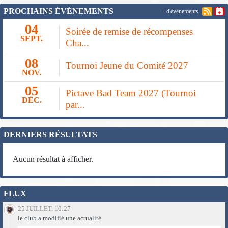
PROCHAINS ÉVÉNEMENTS
+ d'évènements
04
Soirée de remise de récompenses
SEPT.
Cha...
08
Tournoi Jeune du Comité 2027
NOV.
05
Pictave Bad Team 2027 (Tournoi
DÉC.
par...
DERNIERS RÉSULTATS
Aucun résultat à afficher.
FLUX
25 JUILLET, 10:27
le club a modifié une actualité