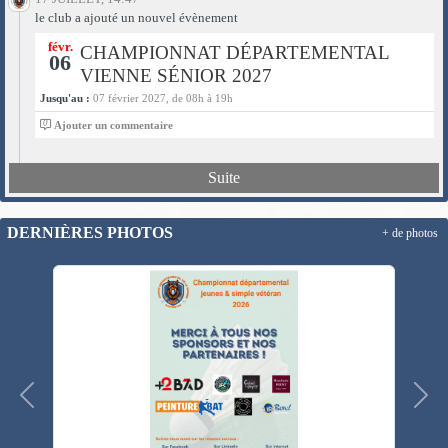
le club a ajouté un nouvel évènement
févr.
CHAMPIONNAT DÉPARTEMENTAL
06
VIENNE SÉNIOR 2027
Jusqu'au :
07 février 2027, de 08h à 19h
0
Ajouter un commentaire
Suite
DERNIÈRES PHOTOS
+ de photos
Précedent
Suiv