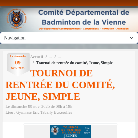
Panneau de gestion des cookies
Le
dimanche
Accueil
09
Tournoi de rentrée du comité, Jeune, Simple
NOV.
2025
TOURNOI DE
RENTRÉE DU COMITÉ,
JEUNE, SIMPLE
Le
dimanche
09
nov.
2025
de 08h à 18h
Lieu :
Gymnase Eric Tabarly
Buxerolles