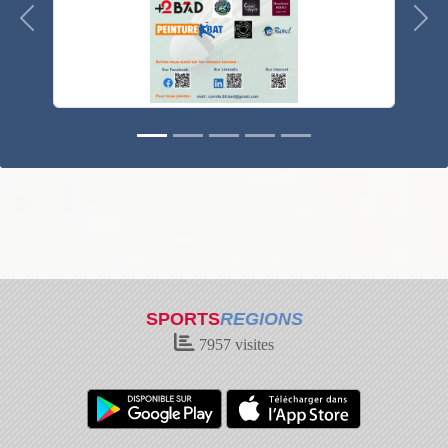
Précedent
Suiv
SPORTS
REGIONS
7957
visites